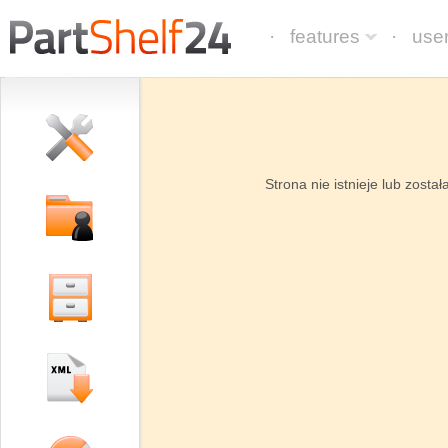
· features
· use
Strona nie istnieje lub zosta