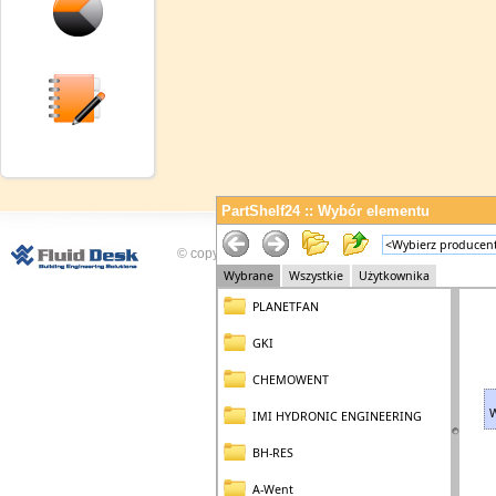
PartShelf24 :: Wybór elementu
© copyright Fluid Desk Sp. z o.o.